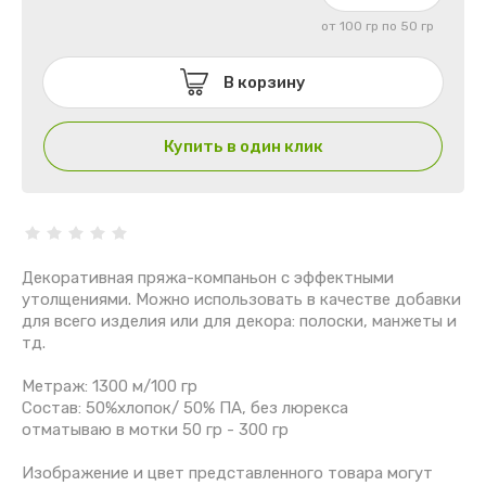
Рафия
от 100 гр по 50 гр
Конопляная
В корзину
Лён
Купить в один клик
Пайетки
Люрекс
Шишибрики
Декоративная пряжа-компаньон с эффектными
утолщениями. Можно использовать в качестве добавки
Буклированная
для всего изделия или для декора: полоски, манжеты и
тд.
Шерсть
Метраж: 1300 м/100 гр
Состав: 50%хлопок/ 50% ПА, без люрекса
Рассказовская пряжа
отматываю в мотки 50 гр - 300 гр
Смесовая пряжа на бобинах
Изображение и цвет представленного товара могут