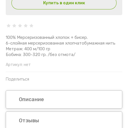
Рафия
Купить в один клик
Конопляная
Лён
100% Мерсеризованный хлопок + бисер.
Пайетки
6-слойная мерсеризованная хлопчатобумажная нить
Метраж: 400 м/100 гр
Бобина: 300-320 гр. /без отмота/
Люрекс
Артикул:
нет
Шишибрики
Поделиться
Буклированная
Шерсть
Описание
Рассказовская пряжа
Отзывы
Смесовая пряжа на бобинах