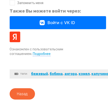
Запомнить меня
Также Вы можете войти через:
Войти с VK ID
Ознакомлен с пользовательским
соглашением.
Подробнее
теги:
бежевый
,
бобина
,
ангора
,
кэмел
,
капучин
Назад